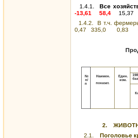
1.4.1.
Все хозяйст
-13,61
58,4
15,37
1.4.2.
В т.ч. фермер
0,47
335,0
0,83
Про
19
№
Наимен.
Един.
ба
п/
изм.
показат.
п
К
2.
ЖИВОТ
2.1.
Поголовье кр