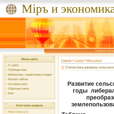
Мiръ и экономик
Главная
|
Ката
Меню сайта
Главная
»
Статьи
»
Мои статьи
О сайте
Статистика развала сельског
Публицистика
Библиотеки, справочники и видео
Каталог сайтов
Развитие сельс
Гостевая книга
Обратная связь
годы
либера
Блог
преобраз
землепользо
Категории раздела
Мои статьи
[13]