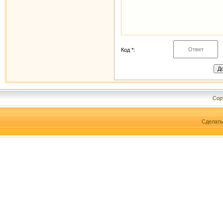
Код *:
Cop
Сделат