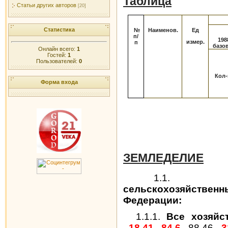
Таблица
Статьи других авторов
[20]
Статистика
№
Наименов.
Ед
п
/
198
измер.
п
базо
Онлайн всего:
1
Гостей:
1
Пользователей:
0
Кол-
Форма входа
ЗЕМЛЕДЕЛИЕ
1.1.
сельскохозяйств
Федерации:
1.1.1.
Все хозяйс
-18,41
84,6
88,46
-