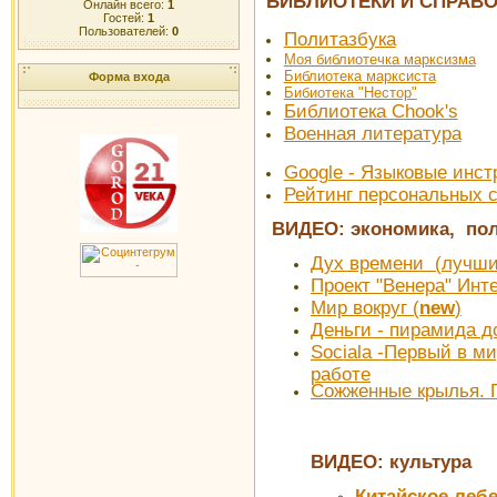
БИБЛИОТЕКИ И СПРАВ
Онлайн всего:
1
Гостей:
1
Пользователей:
0
Политазбука
Моя библиотечка марксизма
Библиотека марксиста
Форма входа
Бибиотека "Нестор"
Библиотека Chook's
Военная литература
Google - Языковые инс
Рейтинг персональных 
ВИДЕО: экономика, пол
Дух времени (лучш
Проект "Венера" Инт
Мир вокруг (
new
)
Деньги - пирамида д
Sociala -Первый в м
работе
Сожженные крылья. П
ВИДЕО: культура
Китайское леб