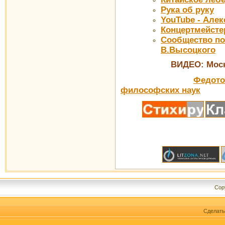
Рука об руку
YouTube - Але
Концертмейсте
Сообщество по
В.Высоцкого
ВИДЕО: Московски
Федотов
философских наук
Cop
Сделат