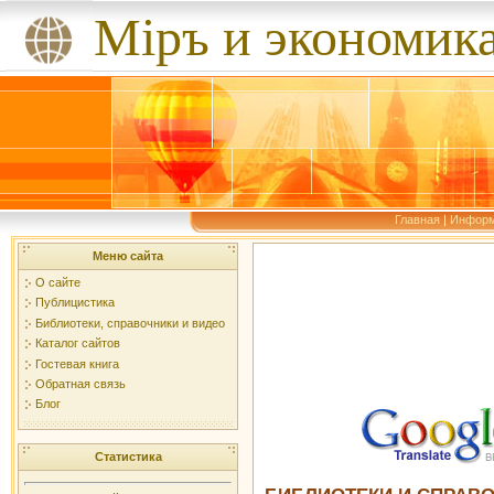
Мiръ и экономик
Главная
|
Информ
Меню сайта
О сайте
Публицистика
Библиотеки, справочники и видео
Каталог сайтов
Гостевая книга
Обратная связь
Блог
Статистика