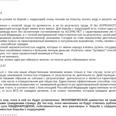
* * * * * * * * * *
*
14
 усилия по борьбе с коррупцией очень похожи на попытку носить воду в решете, м
менно с оплатой труда по должности, а не по результату труда. И без КОРЕННОГО
ррупция всегда будет живее всех живых. Для борьбы с коррупцией есть только одн
перевода всех без исключения госчиновников на ХОЗРАСЧЕТ с гарантированием им т
кой Федерации, и с полной материальной ответственностью за результаты своей раб
инамика развития отечественной экономики. Сегодня по этим показателям деятельн
ибки только за гарантированный минимум в натуральном выражении, чтобы своими с
 российских граждан.
лной некомпетентностью кадров, которые от имени народа взялись рулить государс
только назойливая помеха к большим личным деньгам. Излечить таких "рулевых" спосо
уют, что такое прожиточный минимум в России.
а не миновать.
а, можно один раз обмануть многих, но нельзя долго обманывать всех.
3:37
ся с тем или иным общественным явлением можно только в том случае, если устр
труда чиновников полностью оторвана от результатов их деятельности. Действующа
ью никаким образом не связана с результатами деятельности и является гарантир
в том числе и отрицательном для общества. Единственно эффективным способом, спо
сех чиновников независимо от занимаемой должности на гарантированный прожиточн
чном счете, в соответствии с Конституцией Российской Федерации единственным ист
, то есть ВСЕ её граждане целиком, а не только чиновники, которым граждане деле
тех пор, пока в ней не будет установлено ЭКОНОМИЧЕСКОЕ равенство её граж
ми гражданами страны. До тех пор, пока чиновники не будут отвечать рубле
о сути ОБЩЕНАРОДНОЙ, собственностью, все разговоры о борьбе с корруп
димостью борьбы с коррупцией.
* * * * * * * * * *