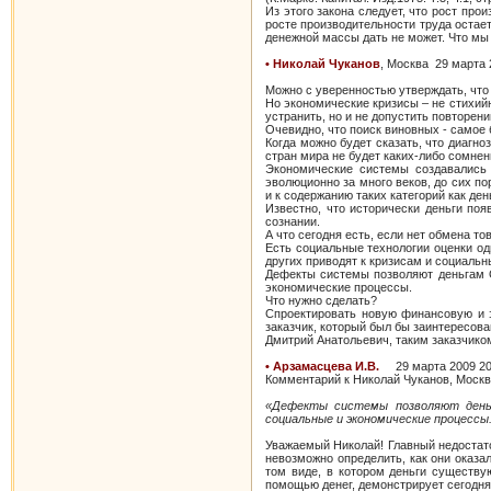
Из этого закона следует, что рост пр
росте производительности труда остае
денежной массы дать не может. Что мы 
• Николай Чуканов
, Москва 29 марта 
Можно с уверенностью утверждать
Но экономические кризисы – не стихий
устранить, но и не допустить повторен
Очевидно, что поиск виновных - самое 
Когда можно будет сказать, что диагно
стран мира не будет каких-либо сомнени
Экономические системы создавались 
эволюционно за много веков, до сих по
и к содержанию таких категорий как ден
Известно, что исторически деньги по
сознании.
А что сегодня есть, если нет обмена то
Есть социальные технологии оценки од
других приводят к кризисам и социаль
Дефекты системы позволяют деньгам 
экономические процессы.
Что нужно сделать?
Спроектировать новую финансовую и 
заказчик, который был бы заинтересова
Дмитрий Анатольевич, таким заказчиком
• Арзамасцева И.В.
29 марта 2009 20
Комментарий к Николай Чуканов, Москва
«Дефекты системы позволяют деньг
социальные и экономические процессы
Уважаемый Николай! Главный недостат
невозможно определить, как они оказал
том виде, в котором деньги существу
помощью денег, демонстрирует сегодня