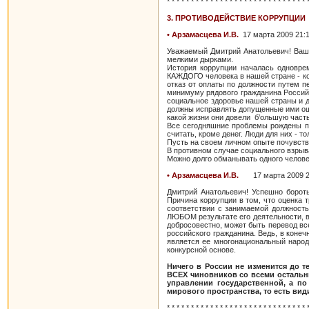
* * * * * * * * * * * * * * * * * * * * * * * * * * * * * 
3. ПРОТИВОДЕЙСТВИЕ КОРРУПЦИИ
• Арзамасцева И.В.
17 марта 2009 21:
Уважаемый Дмитрий Анатольевич! Ваши
мелкими дырками.
История коррупции началась одновре
КАЖДОГО человека в нашей стране - ко
отказ от оплаты по должности путем 
минимуму рядового гражданина Российс
социальное здоровье нашей страны и д
должны исправлять допущенные ими ош
какой жизни они довели б’ольшую часть
Все сегодняшние проблемы рождены по
считать, кроме денег. Люди для них - 
Пусть на своем личном опыте почувств
В противном случае социального взрыв
Можно долго обманывать одного человек
• Арзамасцева И.В.
17 марта 2009 2
Дмитрий Анатольевич! Успешно бороть
Причина коррупции в том, что оценка 
соответствии с занимаемой должност
ЛЮБОМ результате его деятельности, 
добросовестно, может быть перевод в
российского гражданина. Ведь, в коне
является ее многонациональный народ
конкурсной основе.
Ничего в России не изменится до 
ВСЕХ чиновников со всеми остальны
управлении государственной, а п
мирового пространства, то есть ви
* * * * * * * * * * * * * * * * * * * * * * * * * * * * * 