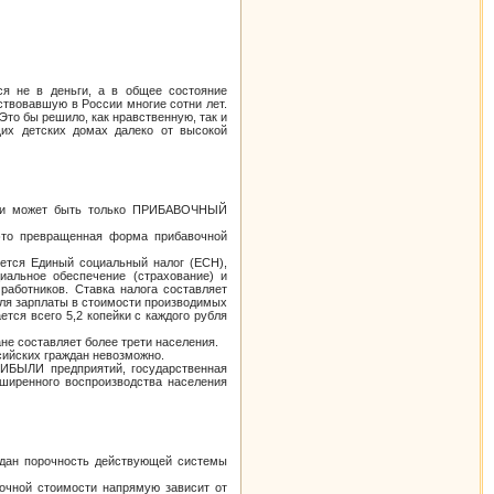
ся не в деньги, а в общее состояние
твовавшую в России многие сотни лет.
Это бы решило, как нравственную, так и
щих детских домах далеко от высокой
сии может быть только ПРИБАВОЧНЫЙ
 это превращенная форма прибавочной
ется Единый социальный налог (ЕСН),
иальное обеспечение (страхование) и
аботников. Ставка налога составляет
доля зарплаты в стоимости производимых
тся всего 5,2 копейки с каждого рубля
ане составляет более трети населения.
ийских граждан невозможно.
РИБЫЛИ предприятий, государственная
ширенного воспроизводства населения
ждан порочность действующей системы
очной стоимости напрямую зависит от