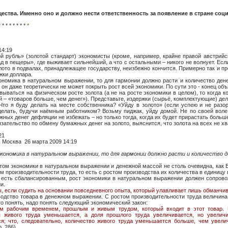
бщества. Именно оно и должно нести ответственность за появление в стране с
* * * * * * * *
*
 14:19
й рубль» (золотой стандарт) экономисты (кроме, например, крайне правой австрийс
д в пещеры», где выживает сильнейший, а что с остальными – никого не волнует. Ес
олото в подвалах, принадлежащее государству, неизбежно кончится. Примерно так и п
жки доллара.
ономика в натуральном выражении, то для гармонии должно расти и количество ден
 он даже теоретически не может покрыть рост всей экономики. По сути это - конец об
вываться на физическом росте золота (а не на росте экономики в целом), то когда 
й – «товаров больше, чем денег»). Представьте, издержки (сырьё, комплектующие) де
 Что я буду делать на месте собственника? «Уйду в золото» (если успею и не раз
 делать, будучи наёмным работником? Возьму пиджак, уйду домой. Не по своей воле
ных денег дефляции не избежать – но только тогда, когда их будет прирастать больше
зательство по обмену бумажных денег на золото, выяснится, что золота на всех не хв
21
 Москва 26 марта 2009 14:19
экономика в натуральном выражении, то для гармонии должно расти и количество д
ом экономики в натуральном выражении и денежной массой не столь очевидна, как В
 производительности труда, то есть с ростом производства их количества в единицу
о есть сбалансированным, рост экономики в натуральном выражении должен соп
и.
, если судить на основании повседневного опыта, который улавливает лишь обманч
водство товара в денежном выражении. С ростом производительности труда величина
то понять, надо понять следующий экономический закон:
ем рабочим временем, прошлым и живым трудом, который входит в этот товар. 
 живого труда уменьшается, а доля прошлого труда увеличивается, но увелич
я; что, следовательно, количество живого труда уменьшается больше, чем увели
р. 286)