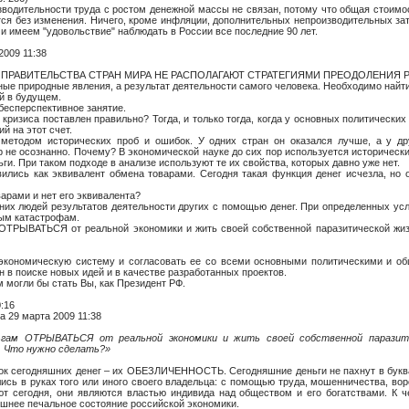
оизводительности труда с ростом денежной массы не связан, потому что общая стоим
тся без изменения. Ничего, кроме инфляции, дополнительных непроизводительных зат
и имеем "удовольствие" наблюдать в России все последние 90 лет.
2009 11:38
, что ПРАВИТЕЛЬСТВА СТРАН МИРА НЕ РАСПОЛАГАЮТ СТРАТЕГИЯМИ ПРЕОДОЛЕНИЯ
ные природные явления, а результат деятельности самого человека. Необходимо найти
ий в будущем.
бесперспективное занятие.
з кризиса поставлен правильно? Тогда, и только тогда, когда у основных политически
й на этот счет.
методом исторических проб и ошибок. У одних стран он оказался лучше, а у дру
р не осознанно. Почему? В экономической науке до сих пор используется историческ
ьги. При таком подходе в анализе используют те их свойства, которых давно уже нет.
явились как эквивалент обмена товарами. Сегодня такая функция денег исчезла, но
варами и нет его эквивалента?
них людей результатов деятельности других с помощью денег. При определенных ус
ным катастрофам.
ОТРЫВАТЬСЯ от реальной экономики и жить своей собственной паразитической жизн
экономическую систему и согласовать ее со всеми основными политическими и об
н в поиске новых идей и в качестве разработанных проектов.
 могли бы стать Вы, как Президент РФ.
:16
 29 марта 2009 11:38
ам ОТРЫВАТЬСЯ от реальной экономики и жить своей собственной паразити
. Что нужно сделать?»
ок сегодняшних денег – их ОБЕЗЛИЧЕННОСТЬ. Сегодняшние деньги не пахнут в буква
ись в руках того или иного своего владельца: с помощью труда, мошенничества, вор
ют сегодня, они являются властью индивида над обществом и его богатствами. К 
шнее печальное состояние российской экономики.