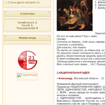
5. ФИН
Статьи других авторов
[20]
6. ЭКО
7. ЖИЛ
Статистика
Онлайн всего:
1
Гостей:
1
Пользователей:
0
Зависет
Не все ли нам равно? Бог с ними.
Форма входа
Никому
Отчета не давать, себе лишь самому
Служить и угождать;
Для власти, для ливреи
Не гнуть ни совести, ни помыслов, ни
По прихоти своей скитаться здесь и 
Дивясь божественным природы красо
И пред созданьями искусств и вдохно
Трепеща радостно в восторгах умиле
Вот счастье! вот права ... (А.С.Пушки
1.НАЦИОНАЛЬНАЯ ИДЕЯ
• Александр
, Московская область 21 
Уважаемый Дмитрий Анатольевич!
Предлагаю НАЦИОНАЛЬНУЮ ИДЕЮ, кото
"ВЕРА, ЕДИНОВЛАСТИЕ, НАРОДНОСТЬ
1. ВЕРА - жизнь народа на основе нра
начала в человеке.
2. ЕДИНОВЛАСТИЕ - необходимая и е
Верховного Правителя России на соз
пожизненно (так же, как и Патриарх),