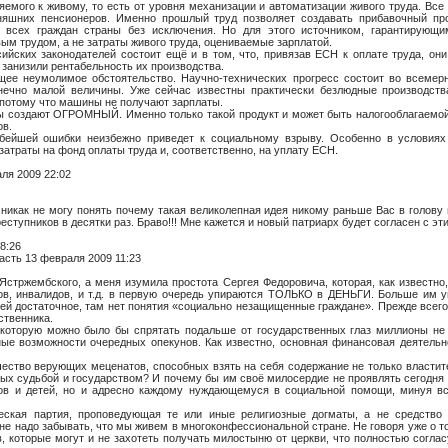
няемого к живому, то есть от уровня механизации и автоматизации живого труда. В
няшних пенсионеров. Именно прошлый труд позволяет создавать прибавочный про
всех граждан страны без исключения. Но для этого источником, гарантирующи
ым трудом, а не затраты живого труда, оцениваемые зарплатой.
йских законодателей состоит ещё и в том, что, привязав ЕСН к оплате труда, они
 занизили рентабельность их производства.
ее неумолимое обстоятельство. Научно-технических прогресс состоит во всемерн
нечно малой величины. Уже сейчас известны практически безлюдные производств
потому что машины не получают зарплаты.
ы создают ОГРОМНЫЙ. Именно только такой продукт и может быть налогооблагаемой 
ов.
бейшей ошибки неизбежно приведет к социальному взрыву. Особенно в условиях
атраты на фонд оплаты труда и, соответственно, на уплату ЕСН.
ля 2009 22:02
никак не могу понять почему такая великолепная идея никому раньше Вас в голову 
ступников в десятки раз. Браво!!! Мне кажется и новый патриарх будет согласен с эт
8:26
сть 13 февраля 2009 11:23
Ястржембского, а меня изумила простота Сергея Федоровича, которая, как известн
ов, инвалидов, и т.д. в первую очередь упираются ТОЛЬКО в ДЕНЬГИ. Больше им уп
тей достаточное, там нет понятия «социально незащищенные граждане». Прежде всег
ственника.
 которую можно было бы спрятать подальше от государственных глаз миллионы не 
ные возможности очередных опекунов. Как известно, основная финансовая деятельн
ичество верующих меценатов, способных взять на себя содержание не только власти
ых судьбой и государством? И почему бы им своё милосердие не проявлять сегодня
ов и детей, но и адресно каждому нуждающемуся в социальной помощи, минуя вся
еская партия, проповедующая те или иные религиозные догматы, а не средство
 не надо забывать, что мы живем в многоконфессиональной стране. Не говоря уже о 
в, которые могут и не захотеть получать милостыню от церкви, что полностью согла