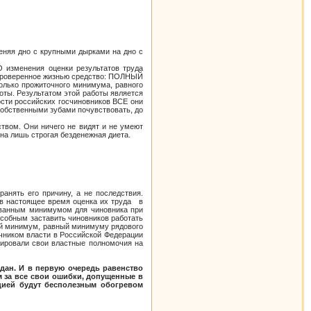
еняя дно с крупными дырками на дно с
 изменения оценки результатов труда
о проверенное жизнью средство: ПОЛНЫЙ
олько прожиточного минимума, равного
оты. Результатом этой работы является
ости российских госчиновников ВСЕ они
обственными зубами почувствовать, до
твом. Они ничего не видят и не умеют
бна лишь строгая безденежная диета.
анять его причину, а не последствия.
я в настоящее время оценка их труда в
ованным минимумом для чиновника при
собным заставить чиновников работать
ый минимум, равный минимуму рядового
очником власти в Российской Федерации
гировали свои властные полномочия на
дан. И в первую очередь равенство
м за все свои ошибки, допущенные в
цией будут бесполезным обогревом