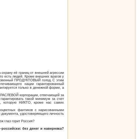
охрану её границ от внешней агрессии
о есть людей. Кроме внешних врагов у
ыкновенный ПРОДУКТОВЫЙ голод. С этим
спечивающего нации гарантированный
нтируется только в денежной форме, а
ОТРАСЛЕВОЙ корпорации, отвечающей за
гарантировать такой минимум за счет
и, которую НИКТО, кроме нас самих
зноцветных фантиков с нарисованными
и документа, удостоверяющего личность
еж глаз горит Россия?
-российски: без денег и наверняка?