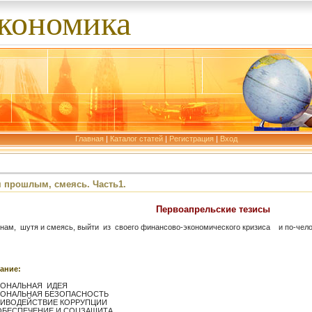
экономика
Главная
|
Каталог статей
|
Регистрация
|
Вход
м прошлым, смеясь. Часть1.
Первоапрельские тезисы
нам, шутя и смеясь, выйти из своего
финансово-экономического кризиса и по-челов
ание:
ИОНАЛЬНАЯ ИДЕЯ
ИОНАЛЬНАЯ БЕЗОПАСНОСТЬ
ТИВОДЕЙСТВИЕ КОРРУПЦИИ
ОБЕСПЕЧЕНИЕ И СОЦЗАЩИТА