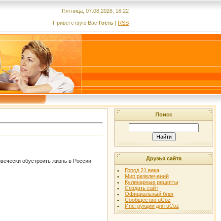
Пятница, 07.08.2026, 16:22
Приветствую Вас
Гость
|
RSS
Поиск
Друзья сайта
ечески обустроить жизнь в России.
Город 21 века
Мир развлечений
Кулинарные рецепты
Создать сайт
Официальный блог
Сообщество uCoz
Инструкции для uCoz