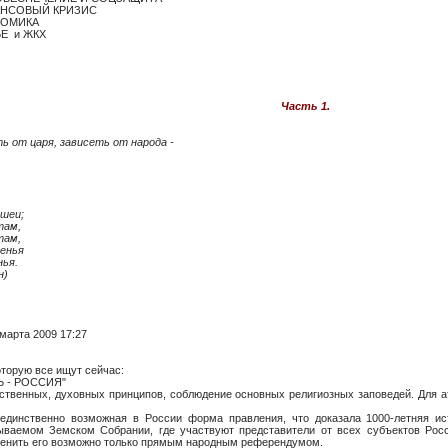
АНСОВЫЙ КРИЗИС
НОМИКА
ЬЕ и ЖКХ
Часть 1.
ь от царя, зависеть от народа -
 шеи;
там,
там,
венья
нья.
н)
марта 2009 17:27
рую все ищут сейчас:
 - РОССИЯ"
вственных, духовных принципов, соблюдение основных религиозных заповедей. Для а
динственно возможная в России форма правления, что доказала 1000-летняя ис
ываемом Земском Собрании, где участвуют представители от всех субъектов Рос
 сменить его возможно только прямым народным референдумом.