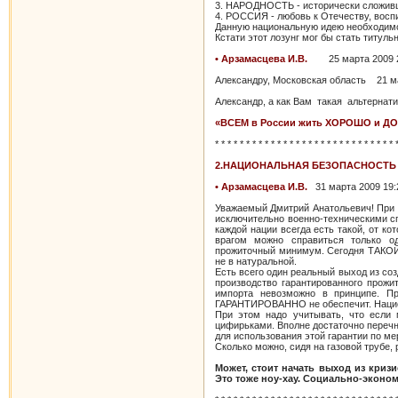
3. НАРОДНОСТЬ - исторически сложивш
4. РОССИЯ - любовь к Отечеству, восп
Данную национальную идею необходимо 
Кстати этот лозунг мог бы стать титуль
• Арзамасцева И.В.
25 марта 2009 
Александру, Московская область 21 ма
Александр, а как Вам такая альтернат
«ВСЕМ в России жить ХОРОШО и ДО
* * * * * * * * * * * * * * * * * * * * * * * * * * * * * 
2.НАЦИОНАЛЬНАЯ БЕЗОПАСНОСТЬ
• Арзамасцева И.В.
31 марта 2009 19:
Уважаемый Дмитрий Анатольевич! При 
исключительно военно-техническими с
каждой нации всегда есть такой, от 
врагом можно справиться только од
прожиточный минимум. Сегодня ТАКОЙ 
не в натуральной.
Есть всего один реальный выход из с
производство гарантированного прож
импорта невозможно в принципе. П
ГАРАНТИРОВАННО не обеспечит. Национа
При этом надо учитывать, что если 
цифирьками. Вполне достаточно перечн
для использования этой гарантии по ме
Сколько можно, сидя на газовой трубе,
Может, стоит начать выход из криз
Это тоже ноу-хау. Социально-эконом