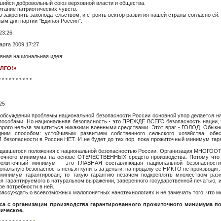
ийся добровольный союз верховной власти и общества.
итание патриотических чувств.
закрепить законодательством, и строить вектор развития нашей страны согласно ей.
ным для партии "Единая Россия".
23:26
рта 2009 17:27
ивная национальная идея:
ЛГО!»
* * * * * * * * * *
25
обсуждении проблемы национальной безопасности России основной упор делается на 
пособами. Но национальная безопасность - это ПРЕЖДЕ ВСЕГО безопасность нации, т
которого нельзя защититься никакими военными средствами. Этот враг - ГОЛОД. Об
ним способом: устойчивым развитием собственного сельского хозяйства, обе
безопасности в России НЕТ. И не будет до тех пор, пока прожиточный минимум гара
оздавшегося положения с национальной безопасностью России. Организация МНОГО
иточного минимума на основе ОТЕЧЕСТВЕННЫХ средств производства. Потому что 
рожиточный минимум - это ГЛАВНАЯ составляющая национальной безопасност
льную безопасность нельзя купить за деньги: на продажу её НИКТО не производит.
минимум гарантирован, то такую гарантию незачем подкреплять множеством ра
я гарантируемого в натуральном выражении, заверенного государственной печатью, 
ре потребности в ней.
 рассуждать о всевозможных малопонятных нанотехнологиях и не замечать того, что м
иса с организации производства гарантированного прожиточного минимума по
ическое.