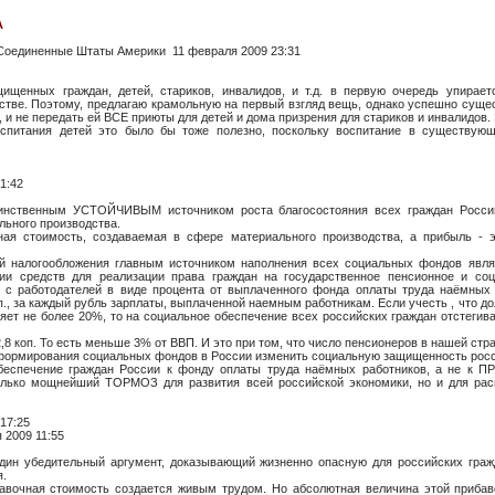
А
 Соединенные Штаты Америки 11 февраля 2009 23:31
ищенных граждан, детей, стариков, инвалидов, и т.д. в первую очередь упирает
стве. Поэтому, предлагаю крамольную на первый взгляд вещь, однако успешно сущес
 и не передать ей ВСЕ приюты для детей и дома призрения для стариков и инвалидов. 
оспитания детей это было бы тоже полезно, поскольку воспитание в существую
1:42
динственным УСТОЙЧИВЫМ источником роста благосостояния всех граждан Рос
льного производства.
ная стоимость, создаваемая в сфере материального производства, а прибыль -
ой налогообложения главным источником наполнения всех социальных фондов явля
ии средств для реализации права граждан на государственное пенсионное и соц
с работодателей в виде процента от выплаченного фонда оплаты труда наёмных р
оп., за каждый рубль зарплаты, выплаченной наемным работникам. Если учесть , что 
яет не более 20%, то на социальное обеспечение всех российских граждан отстегивае
8 коп. То есть меньше 3% от ВВП. И это при том, что число пенсионеров в нашей стр
ормирования социальных фондов в России изменить социальную защищенность росс
беспечение граждан России к фонду оплаты труда наёмных работников, а не к П
только мощнейший ТОРМОЗ для развития всей российской экономики, но и для рас
17:25
 2009 11:55
дин убедительный аргумент, доказывающий жизненно опасную для российских гра
я.
бавочная стоимость создается живым трудом. Но абсолютная величина этой прибав