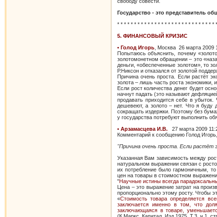
свободу совести.
Государство - это представитель о
* * * * * * * * * * * * * * * * * * * * * * * * * * * * * 
5. ФИНАНСОВЫЙ КРИЗИС
• Голод Игорь
, Москва 26 марта 2009
Попытаюсь объяснить, почему «золото
золотомонетном обращении – это «наза
деньги, «обеспеченные золотом», то з
Р.Никсон и отказался от золотой поддер
Причина очень проста. Если растёт эк
золота – лишь часть роста экономики, и
Если рост количества денег будет осно
начнут падать (это называют дефляцие
продавать приходится себе в убыток.
дешевеют, а золото – нет. Что я буду
сокращать издержки. Поэтому без бумаж
у государства потребуют выполнить обя
• Арзамасцева И.В.
27 марта 2009 11:
Комментарий к сообщению Голод Игорь,
"Причина очень проста. Если растёт 
Указанная Вам зависимость между рост
натуральном выражении связан с ростом
их потребление было гармоничным, т
цен на товары в стоимостном выражени
"
Научные истины всегда парадоксальны
Цена – это выражение затрат на произ
пропорционально этому росту. Чтобы э
«
Стоимость товара определяется вс
заключается именно в том, что доля
заключающаяся в товаре, уменьшаетс
(К.Маркс. Капитал. Изд.1975. Т.3, ч.1, ст