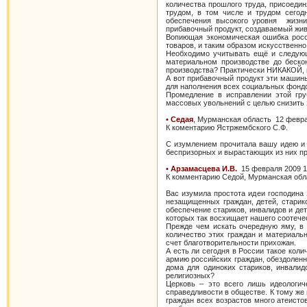
количества прошлого труда, присоеди
трудом, в том числе и трудом сегод
обеспечения высокого уровня жизни 
прибавочный продукт, создаваемый жив
Вопиющая экономическая ошибка росси
товаров, и таким образом искусственно
Необходимо учитывать ещё и следующ
материальном производстве до беско
производства? Практически НИКАКОЙ, 
А вот прибавочный продукт эти машин
для наполнения всех социальных фонд
Промедление в исправлении этой гру
массовых увольнений с целью снизить з
• Седая
, Мурманская область 12 февра
К коментарию Ястржембского С.Ф.
С изумлением прочитала вашу идею и 
беспризорных и вырастающих из них пре
• Арзамасцева И.В.
15 февраля 2009 1
К комментарию Седой, Мурманская обла
Вас изумила простота идеи господина 
незащищенных граждан, детей, старик
обеспечение стариков, инвалидов и де
которых так восхищает нашего соотече
Прежде чем искать очередную яму, в
количество этих граждан и материаль
счет благотворительности прихожан.
А есть ли сегодня в России такое кол
армию российских граждан, обездоленн
дома для одиноких стариков, инвалид
религиозных?
Церковь – это всего лишь идеологич
справедливости в обществе. К тому же
граждан всех возрастов много атеисто