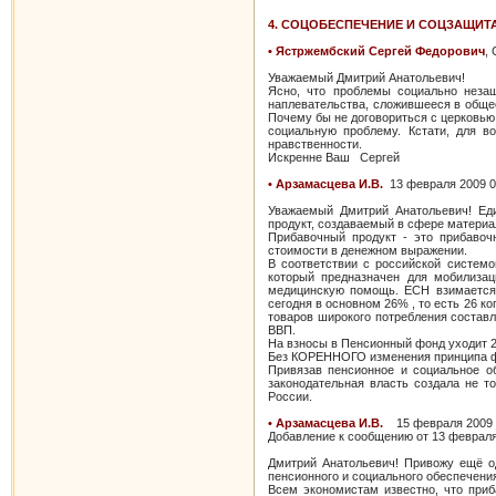
4. СОЦОБЕСПЕЧЕНИЕ И СОЦЗАЩИТ
• Ястржембский Сергей Федорович
,
Уважаемый Дмитрий Анатольевич!
Ясно, что проблемы социально незащ
наплевательства, сложившееся в обще
Почему бы не договориться с церковью,
социальную проблему. Кстати, для в
нравственности.
Искренне Ваш Сергей
• Арзамасцева И.В.
13 февраля 2009 0
Уважаемый Дмитрий Анатольевич! Е
продукт, создаваемый в сфере материа
Прибавочный продукт - это прибавоч
стоимости в денежном выражении.
В соответствии с российской систем
который предназначен для мобилизац
медицинскую помощь. ЕСН взимается 
сегодня в основном 26% , то есть 26 к
товаров широкого потребления составл
ВВП.
На взносы в Пенсионный фонд уходит 2,
Без КОРЕННОГО изменения принципа ф
Привязав пенсионное и социальное о
законодательная власть создала не 
России.
• Арзамасцева И.В.
15 февраля 2009 
Добавление к сообщению от 13 февраля
Дмитрий Анатольевич! Привожу ещё о
пенсионного и социального обеспечени
Всем экономистам известно, что при