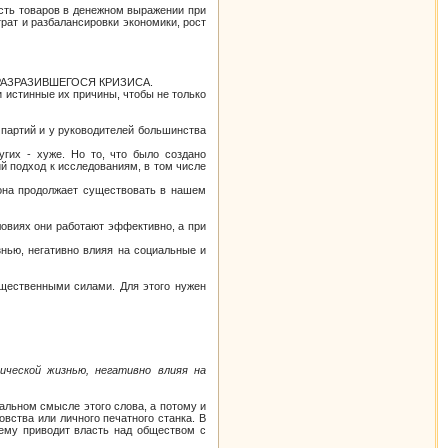
ость товаров в денежном выражении при
рат и разбалансировки экономики, рост
 РАЗРАЗИВШЕГОСЯ КРИЗИСА.
 истинные их причины, чтобы не только
х партий и у руководителей большинства
гих - хуже. Но то, что было создано
ий подход к исследованиям, в том числе
 она продолжает существовать в нашем
ловиях они работают эффективно, а при
ью, негативно влияя на социальные и
щественными силами. Для этого нужен
ческой жизнью, негативно влияя на
льном смысле этого слова, а потому и
овства или личного печатного станка. В
чему приводит власть над обществом с