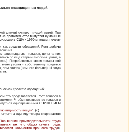
оциально незащищенных людей.
кой школы) считают плохой идеей. При
ли же правительство выпустит бумажные
роизошло в США к 1970-м годам, почему
ег как средств обращений. Рост добычи
ъяснения.
компании наделают товаров, цены на них
лались по ещё старым высоким ценам, а
орюсь). Потребляемые мною товары всё
, меня уволят - собственнику придётся
, чем золота (намного больше). И когда
атит.
енег как средств обращений".
ам это представляется. Рост товаров в
 времени. Чтобы производство товаров и
ровождаться одновременным СНИЖЕНИЕМ
ивую видимость вещей
". (с)
 затрат на единицу товара сокращается
Повышение производительности труда
ивается так, что общая сумма труда,
чивается количество прошлого труда
».