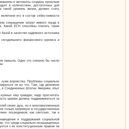
се машины и автоматы созданы прошлым
дукт в количествах, достаточных для
м такой уровень жизни, должен стать
 включили его в состав себестоимости
ом сокращении затрат живого труда в
а. Какой ЕСН способны платить такие
базой в качестве надежного источника
 сегодняшнего финансового кризиса и
не пришла. Одно это снизило бы число
им.
о, хуже воровства. Проблемы социально
ираться не во что. Там, где денежное
о, в Соединенных Штатах Америки, опыт
нужных ему граждан, надо просчитать
ость церкви должна поддерживаться за
телей своих душ, но и многомиллионную
 не только напрямую в государственные
ких посредников: как светских, так и
 наведения и поддержания социальной
том, что среди социально незащищенных
суется с их конституционным правом на