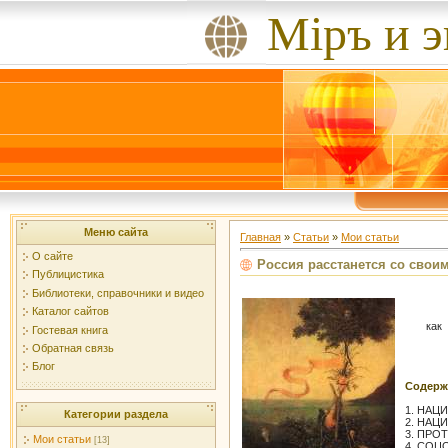
Мiръ и 
Меню сайта
Главная
»
Статьи
»
Мои статьи
О сайте
Россия расстанется со свои
Публицистика
Библиотеки, справочники и видео
Каталог сайтов
как 
Гостевая книга
Обратная связь
Блог
Содерж
1. НАЦ
Категории раздела
2. НАЦ
3. ПРО
Мои статьи
[13]
4. СОЦ