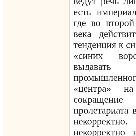
ведут речь ли
есть империал
где во второ
века действи
тенденция к с
«синих воро
выдавать
промышленног
«центра» н
сокращени
пролетариата
некоррект
некорректно 