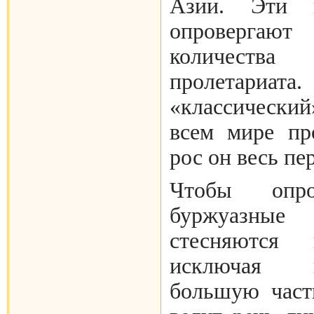
Азии. Эти 
опровергают
количеств
пролетариа
«классически
всем мире пр
рос он весь пе
Чтобы опро
буржуазны
стесняются
исключая 
большую част