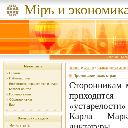
Мiръ и экономик
Главная
|
Ката
Меню сайта
Главная
»
Статьи
»
Статьи других автор
О сайте
Пролетарии всех стран
Публицистика
Сторонникам 
Библиотеки, справочники и видео
Каталог сайтов
приходит
Гостевая книга
Обратная связь
«устарелости
Блог
Карла Мар
Категории раздела
диктатуры
Мои статьи
[13]