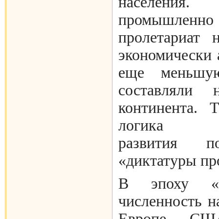
населени
промышленно 
пролетариат
экономически 
еще меньшу
составляли 
континента. 
логика кап
развития п
«диктатуры пр
В эпоху «К
численность н
Европе, С