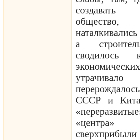
создавать 
общество
наталкивались 
а строител
сводилось
экономичес
утрачива
перерождалос
СССР и Кита
«переразвитые
«центра»
сверхприбыл