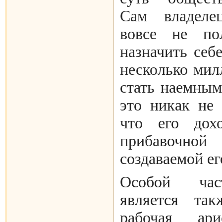
Сам владеле
вовсе не по
назначить себ
несколько мил
стать наемным
это никак не 
что его дох
прибавочн
создаваемой ег
Особой час
является так
рабочая ар