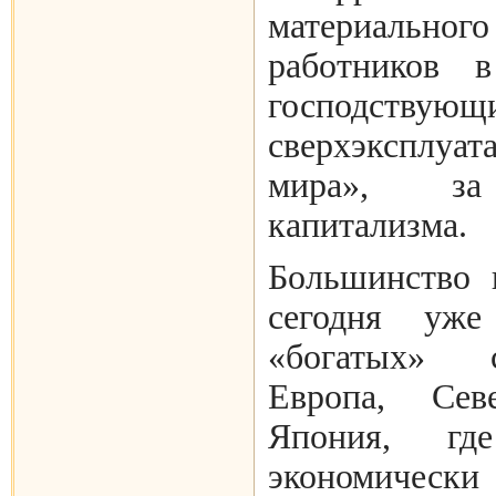
материальног
работников 
господствую
сверхэксплу
мира», за
капитализма.
Большинство 
сегодня уж
«богатых» с
Европа, Се
Япония, г
экономически 