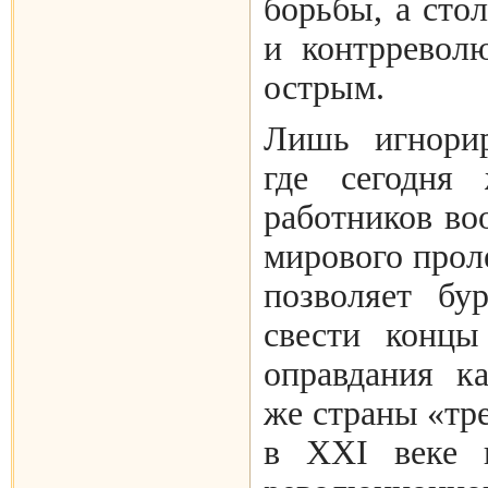
борьбы, а сто
и контрревол
острым.
Лишь игнорир
где сегодня 
работников во
мирового проле
позволяет бу
свести концы
оправдания к
же страны «тр
в XXI веке п