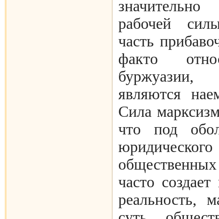
значительн
рабочей сил
часть прибаво
факто отн
буржуазии,
являются нае
Сила марксизм
что под обол
юридическ
общественных
часто создает
реальность, 
суть общест