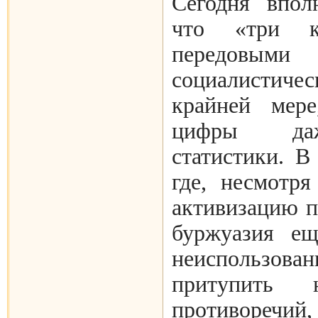
Сегодня впол
что «три ко
передовы
социалистиче
крайней мере
цифры даж
статистики. В
где, несмотр
активизацию 
буржуазия ещ
неиспользова
притупить 
противоречий,