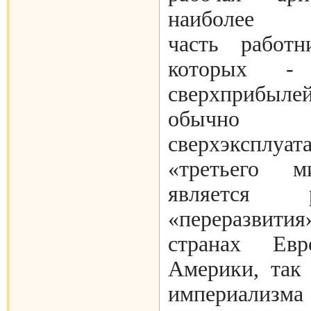
наиболее вы
часть работн
которых - п
сверхприбы
обычно 
сверхэксплу
«третьего 
является 
«переразвит
странах Ев
Америки, так
империализма