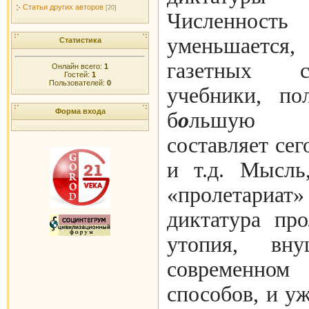
Статьи других авторов
[20]
Численнос
уменьшается
Статистика
газетных с
Онлайн всего:
1
Гостей:
1
Пользователей:
0
учебники, по
Форма входа
б
о
льшую ч
составляет сег
и т.д. Мысль
«пролетари
диктатура про
утопия, вн
современном 
способов, и уж