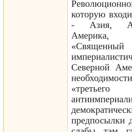
Революционн
которую входи
- Азия, Аф
Америка, 
«Свяще
империалис
Северной Аме
необходим
«третьег
антиимпери
демократичес
предпосылки 
слабы, там, 