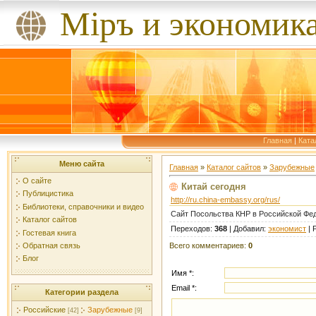
Мiръ и экономик
Главная
|
Ката
Меню сайта
Главная
»
Каталог сайтов
»
Зарубежные
О сайте
Китай сегодня
Публицистика
http://ru.china-embassy.org/rus/
Библиотеки, справочники и видео
Сайт Посольства КНР в Российской Фе
Каталог сайтов
Переходов
:
368
|
Добавил
:
экономист
|
Гостевая книга
Всего комментариев
:
0
Обратная связь
Блог
Имя *:
Email *:
Категории раздела
Российские
Зарубежные
[42]
[9]