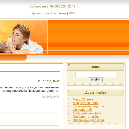
Воскресенье, 09.08.2026, 12:49
Приветствую Вас
Гость
|
RSS
Поиск
22.10.2010, 19:02
вив экспертному сообществу механизм
, заседании клуба Гражданские Дебаты.
Друзья сайта
Город 21 века
Мир развлечений
Кулинарные рецепты
Создать сайт
Официальный блог
Сообщество uCoz
Инструкции для uCoz