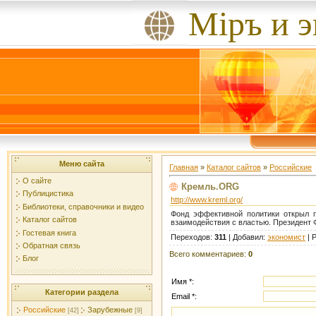
Мiръ и 
Меню сайта
Главная
»
Каталог сайтов
»
Российские
О сайте
Кремль.ORG
Публицистика
http://www.kreml.org/
Библиотеки, справочники и видео
Фонд эффективной политики открыл п
Каталог сайтов
взаимодействия с властью. Президент 
Гостевая книга
Переходов
:
311
|
Добавил
:
экономист
|
Р
Обратная связь
Всего комментариев
:
0
Блог
Имя *:
Категории раздела
Email *:
Российские
Зарубежные
[42]
[9]