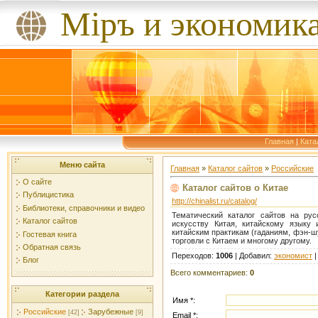
Мiръ и экономик
Главная
|
Ката
Меню сайта
Главная
»
Каталог сайтов
»
Российские
О сайте
Каталог сайтов о Китае
Публицистика
http://chinalist.ru/catalog/
Библиотеки, справочники и видео
Тематический каталог сайтов на рус
Каталог сайтов
искусству Китая, китайскому языку 
китайским практикам (гаданиям, фэн-ш
Гостевая книга
торговли с Китаем и многому другому.
Обратная связь
Переходов
:
1006
|
Добавил
:
экономист
Блог
Всего комментариев
:
0
Категории раздела
Имя *:
Российские
Зарубежные
[42]
[9]
Email *: