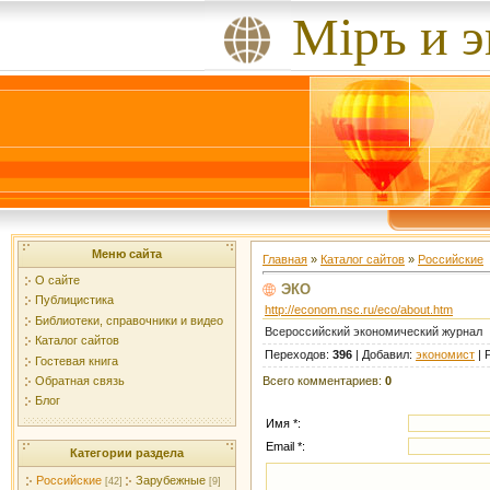
Мiръ и 
Меню сайта
Главная
»
Каталог сайтов
»
Российские
О сайте
ЭКО
Публицистика
http://econom.nsc.ru/eco/about.htm
Библиотеки, справочники и видео
Всероссийский экономический журнал
Каталог сайтов
Переходов
:
396
|
Добавил
:
экономист
|
Гостевая книга
Всего комментариев
:
0
Обратная связь
Блог
Имя *:
Email *:
Категории раздела
Российские
Зарубежные
[42]
[9]