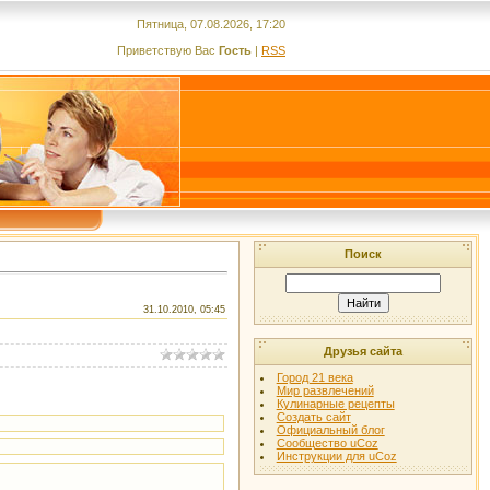
Пятница, 07.08.2026, 17:20
Приветствую Вас
Гость
|
RSS
Поиск
31.10.2010, 05:45
Друзья сайта
Город 21 века
Мир развлечений
Кулинарные рецепты
Создать сайт
Официальный блог
Сообщество uCoz
Инструкции для uCoz