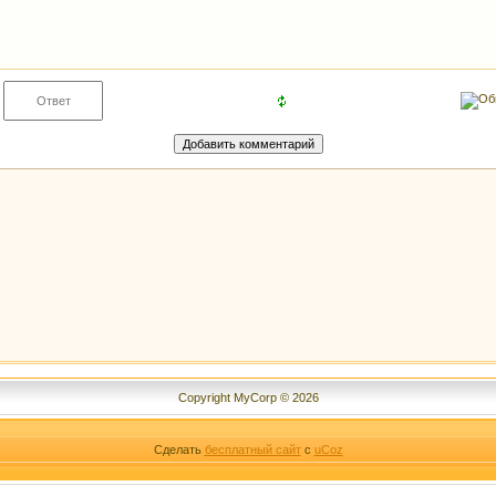
Copyright MyCorp © 2026
Сделать
бесплатный сайт
с
uCoz