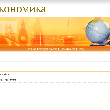
экономика
Главная
|
Каталог сайтов
|
Регистрация
|
Вход
а сайте
Рейтинг
:
0.0
/
0