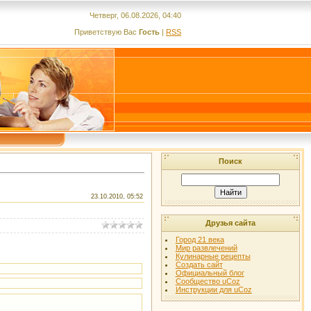
Четверг, 06.08.2026, 04:40
Приветствую Вас
Гость
|
RSS
Поиск
23.10.2010, 05:52
Друзья сайта
Город 21 века
Мир развлечений
Кулинарные рецепты
Создать сайт
Официальный блог
Сообщество uCoz
Инструкции для uCoz