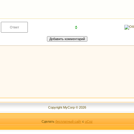
Copyright MyCorp © 2026
Сделать
бесплатный сайт
с
uCoz