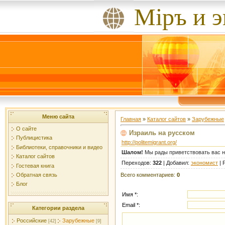
Мiръ и 
Меню сайта
Главная
»
Каталог сайтов
»
Зарубежные
О сайте
Израиль на русском
Публицистика
http://politemigrant.org/
Библиотеки, справочники и видео
Шалом!
Мы рады приветствовать вас н
Каталог сайтов
Переходов
:
322
|
Добавил
:
экономист
|
Гостевая книга
Всего комментариев
:
0
Обратная связь
Блог
Имя *:
Email *:
Категории раздела
Российские
Зарубежные
[42]
[9]