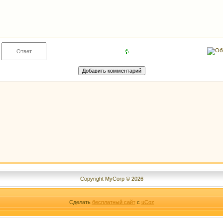
Copyright MyCorp © 2026
Сделать
бесплатный сайт
с
uCoz