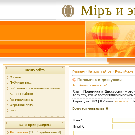
Мiръ и 
Меню сайта
Главная
»
Каталог сайтов
»
Российские
О сайте
Полемика и дискуссии
Публицистика
http://www.polemics.ru/
Библиотеки, справочники и видео
Сайт «
Полемика и Дискуссии
» – это
Каталог сайтов
всех тех, кто желает активно выразит
Гостевая книга
Переходов
:
552
|
Добавил
:
экономист
|
Обратная связь
Всего комментариев
:
0
Блог
Имя *:
Категории раздела
Email *:
Российские
Зарубежные
[42]
[9]