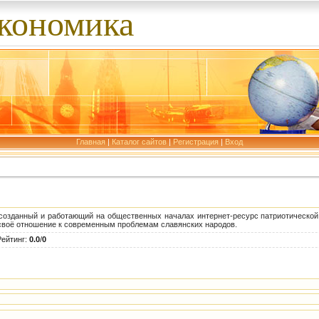
экономика
Главная
|
Каталог сайтов
|
Регистрация
|
Вход
 созданный и работающий на общественных началах интернет-ресурс патриотической
ь своё отношение к современным проблемам славянских народов.
Рейтинг
:
0.0
/
0