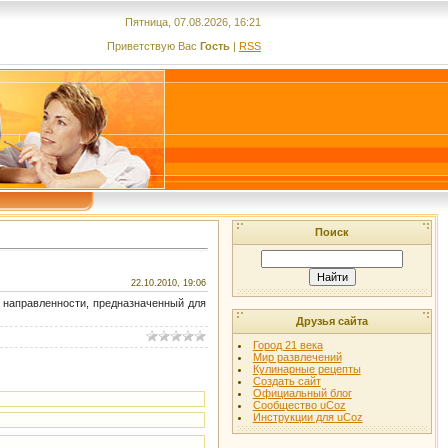
Пятница, 07.08.2026, 16:21
Приветствую Вас
Гость
|
RSS
Поиск
22.10.2010, 19:06
 направленности, предназначенный для
Друзья сайта
Город 21 века
Мир развлечений
Кулинарные рецепты
Создать сайт
Официальный блог
Сообщество uCoz
Инструкции для uCoz