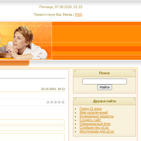
Пятница, 07.08.2026, 01:33
Приветствую Вас
Гость
|
RSS
Поиск
24.10.2010, 18:12
Друзья сайта
Город 21 века
Мир развлечений
Кулинарные рецепты
Создать сайт
Официальный блог
Сообщество uCoz
Инструкции для uCoz