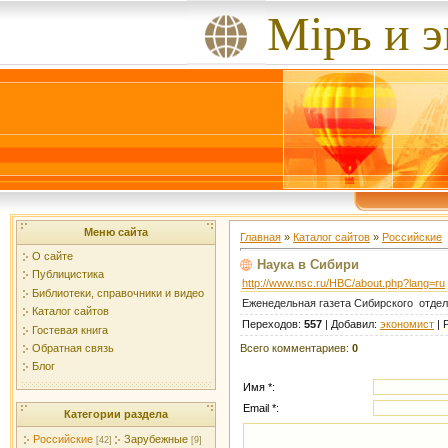
Мiръ и 
Меню сайта
Главная
»
Каталог сайтов
»
Российские
О сайте
Наука в Сибири
Публицистика
http://www.nsc.ru/HBC/about.php?lang=ru
Библиотеки, справочники и видео
Еженедельная газета Сибирского отдел
Каталог сайтов
Переходов
:
557
|
Добавил
:
экономист
|
Гостевая книга
Всего комментариев
:
0
Обратная связь
Блог
Имя *:
Email *:
Категории раздела
Российские
Зарубежные
[42]
[9]