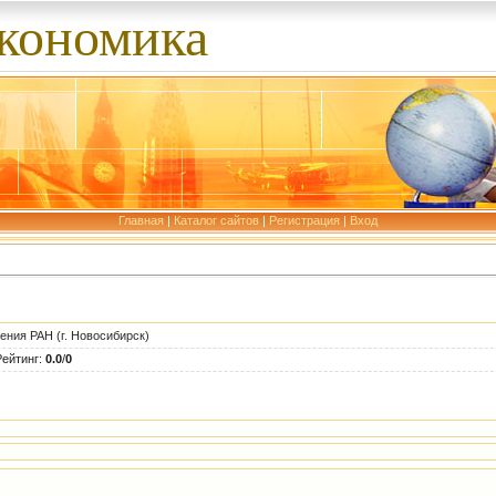
экономика
Главная
|
Каталог сайтов
|
Регистрация
|
Вход
ения РАН (г. Новосибирск)
Рейтинг
:
0.0
/
0