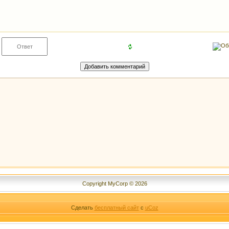
Copyright MyCorp © 2026
Сделать
бесплатный сайт
с
uCoz